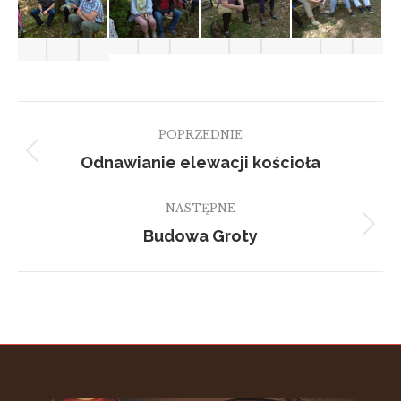
Nawigacja
POPRZEDNIE
albumu
Odnawianie elewacji kościoła
Poprzedni
album:
NASTĘPNE
Budowa Groty
Następny
album: