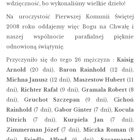
wdzięczność, bo wykonaliśmy wielkie dzieło!
Na uroczystość Pierwszej Komunii Świętej
2008 roku oddajemy więc Bogu na Chwałę i
naszej wspólnocie parafialnej pięknie
odnowioną świątynię.
Przyczyniło się do tego 26 mężczyzn :
Kaisig
Arnold
(20 dni),
Baron Rainhold
(12 dni),
Michna Janusz
(12 dni),
Maszestow Hubert
(11
dni),
Richter Rafał
(9 dni),
Gramala Robert
(8
dni),
Gruchot Szczepan
(9 dni),
Cichoń
Rainhold
(7 dni),
Gabor Ginter
(7 dni),
Kocula
Ditrich
(7 dni),
Kurpiela Jan
(7 dni),
Zimmerman Józef
(7 dni),
Miczka Roman
(8
dni),
Friedla Alfred
(6 dni),
Szczepanek