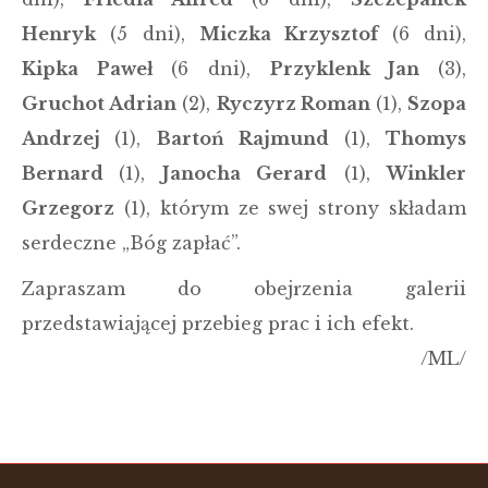
Henryk
(5 dni),
Miczka Krzysztof
(6 dni),
Kipka Paweł
(6 dni),
Przyklenk Jan
(3),
Gruchot Adrian
(2),
Ryczyrz Roman
(1),
Szopa
Andrzej
(1),
Bartoń Rajmund
(1),
Thomys
Bernard
(1),
Janocha Gerard
(1),
Winkler
Grzegorz
(1), którym ze swej strony składam
serdeczne „Bóg zapłać”.
Zapraszam do obejrzenia galerii
przedstawiającej przebieg prac i ich efekt.
/ML/