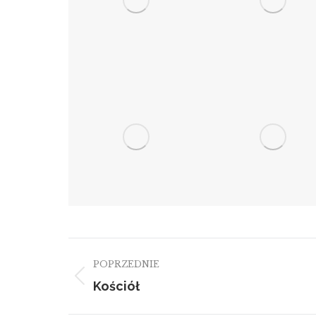
Nawigacja
POPRZEDNIE
albumu
Kościół
Poprzedni
album: